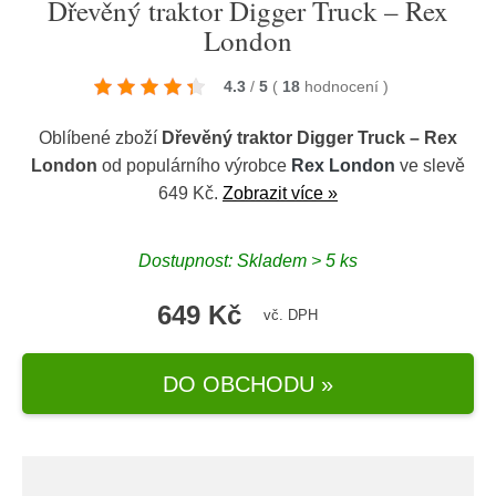
Dřevěný traktor Digger Truck – Rex
London
4.3
/
5
(
18
hodnocení
)
Oblíbené zboží
Dřevěný traktor Digger Truck – Rex
London
od populárního výrobce
Rex London
ve slevě
649 Kč.
Zobrazit více »
Dostupnost: Skladem > 5 ks
649 Kč
vč. DPH
DO OBCHODU »