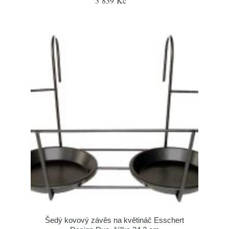
3 839 Kč
Šedý kovový závěs na květináč Esschert