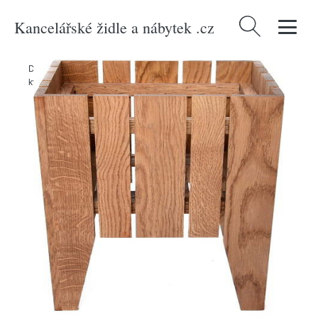
Kancelářské židle a nábytek .cz
Vyhledávání
Domů
/
Produkty
/
> Dekorace > Květiny a květináče > Stojany na
květiny
/
Dřevěný stojan na květiny - Rojaplast