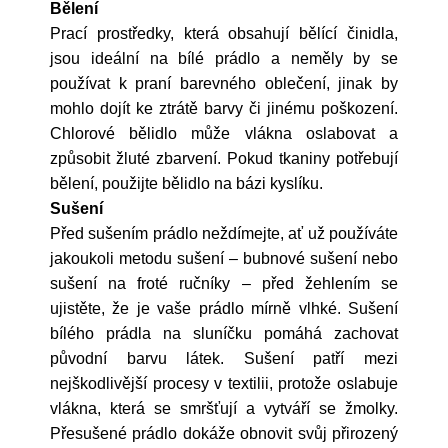
Bělení
Prací prostředky, která obsahují bělící činidla,
jsou ideální na bílé prádlo a neměly by se
používat k praní barevného oblečení, jinak by
mohlo dojít ke ztrátě barvy či jinému poškození.
Chlorové bělidlo může vlákna oslabovat a
způsobit žluté zbarvení. Pokud tkaniny potřebují
bělení, použijte bělidlo na bázi kyslíku.
Sušení
Před sušením prádlo neždímejte, ať už používáte
jakoukoli metodu sušení – bubnové sušení nebo
sušení na froté ručníky – před žehlením se
ujistěte, že je vaše prádlo mírně vlhké. Sušení
bílého prádla na sluníčku pomáhá zachovat
původní barvu látek. Sušení patří mezi
nejškodlivější procesy v textilii, protože oslabuje
vlákna, která se smršťují a vytváří se žmolky.
Přesušené prádlo dokáže obnovit svůj přirozený