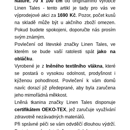
Nature, 70 x 100 cm
od originálního výrobce
Linen Tales
- tento artikl je tady pro vás ve
výprodejové akci za
1690 Kč
. Pozor, počet kusů
na skladě může být u akčního zboží omezen.
Pokud budete spokojeni, doporučte nás prosím
svým známým.
Povlečení od litevské značky Linen Tales, ve
kterém se bude vaší ratolesti spát
jako na
obláčku
.
Vyrobené je z
lněného textilního vlákna
, které
se postará o vysokou odolnost, prodyšnost i
kýženou pohodlnost. Povlečení k vám domů
navíc dorazí již předeprané, aby byla zaručena
jeho mimořádná měkkost.
Lněná tkanina značky Linen Tales disponuje
certifikátem OEKO-TEX
, jež zaručuje využívání
zdravotně nezávadných materiálů.
Při správné péči se vám odvděčí dlouhou výdrží.