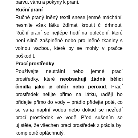
barvu, váhu a pokyny k praní.
Ruční praní
Ručně praný lněný textil snese jemné máchání,
nesmíte však látku ždímat, kroutit či drhnout.
Ruční praní se nejlépe hodí na oblečení, které
není silně zašpiněné nebo pro lněné tkaniny s
volnou vazbou, které by se mohly v pračce
poškodit.
Prací prostředky
Používejte neutrální nebo jemné prací
prostředky, které
neobsahují žádná bělící
činidla jako je chlór nebo peroxid.
Prací
prostředek nelijte přímo na látku, raději ho
přidejte přímo do vody – prádlo přidejte poté, co
se vana naplní vodou nebo dokud se nezředí
prací prostředek ve vodě. Před sušením se
ujistěte, že všechen prací prostředek z prádla byl
kompletně opláchnutý.