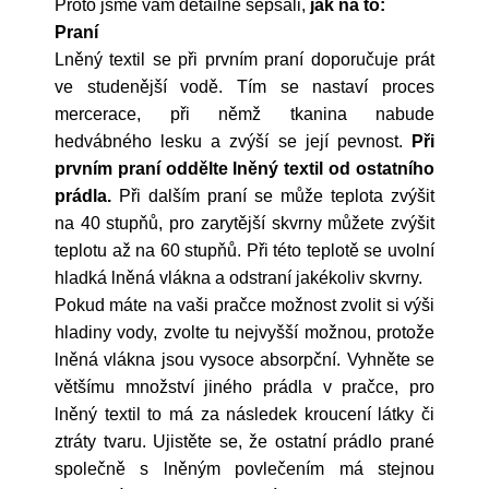
Proto jsme vám detailně sepsali,
jak na to:
Praní
Lněný textil se při prvním praní doporučuje prát
ve studenější vodě. Tím se nastaví proces
mercerace, při němž tkanina nabude
hedvábného lesku a zvýší se její pevnost.
Při
prvním praní oddělte lněný textil od ostatního
prádla.
Při dalším praní se může teplota zvýšit
na 40 stupňů, pro zarytější skvrny můžete zvýšit
teplotu až na 60 stupňů. Při této teplotě se uvolní
hladká lněná vlákna a odstraní jakékoliv skvrny.
Pokud máte na vaši pračce možnost zvolit si výši
hladiny vody, zvolte tu nejvyšší možnou, protože
lněná vlákna jsou vysoce absorpční. Vyhněte se
většímu množství jiného prádla v pračce, pro
lněný textil to má za následek kroucení látky či
ztráty tvaru. Ujistěte se, že ostatní prádlo prané
společně s lněným povlečením má stejnou