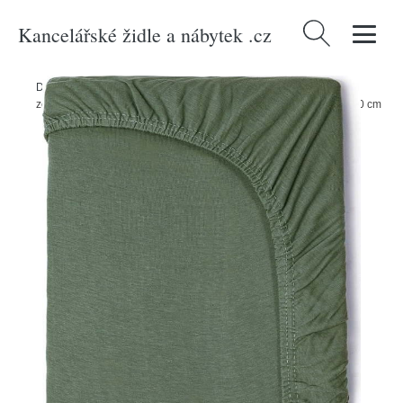
Kancelářské židle a nábytek .cz
Vyhledávání
Domů
/
Produkty
/
Textil
/
Dětský textil
/
Dětská prostěradla
/
Dětské
zelené bavlněné elastické prostěradlo Good Morning, 70 x 140/150 cm