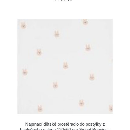
Napínací dětské prostěradlo do postýlky z
bavlněného saténu 120x60 cm Sweet Bunnies -