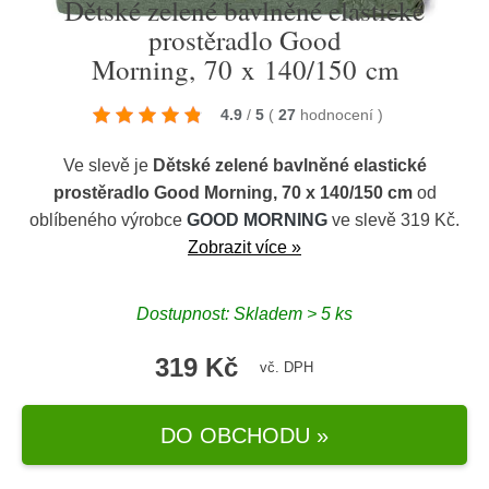
Dětské zelené bavlněné elastické
prostěradlo Good
Morning, 70 x 140/150 cm
4.9
/
5
(
27
hodnocení
)
Ve slevě je
Dětské zelené bavlněné elastické
prostěradlo Good Morning, 70 x 140/150 cm
od
oblíbeného výrobce
GOOD MORNING
ve slevě 319 Kč.
Zobrazit více »
Dostupnost: Skladem > 5 ks
319 Kč
vč. DPH
DO OBCHODU »