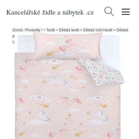
Kancelářské židle a nábytek .cz
Vyhledávání
Domů
/
Produkty
/
> Textil > Dětský textil > Dětský ložní textil > Dětské
povlečení
/
Dětské povlečení na jednolůžko 135x200 cm Fairytale
Unicorn – Catherine Lansfield