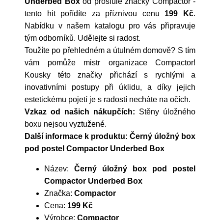
Underbed Box
od proslulé značky
Compactor
-
tento hit pořídíte za příznivou cenu
199 Kč
.
Nabídku v našem katalogu pro vás připravuje
tým odborníků. Udělejte si radost.
Toužíte po přehledném a útulném domově? S tím
vám pomůže mistr organizace Compactor!
Kousky této značky přichází s rychlými a
inovativními postupy při úklidu, a díky jejich
estetickému pojetí je s radostí necháte na očích.
Vzkaz od našich nákupčích:
Stěny úložného
boxu nejsou vyztužené.
Další informace k produktu: Černý úložný box
pod postel Compactor Underbed Box
Název:
Černý úložný box pod postel
Compactor Underbed Box
Značka:
Compactor
Cena:
199 Kč
Výrobce:
Compactor