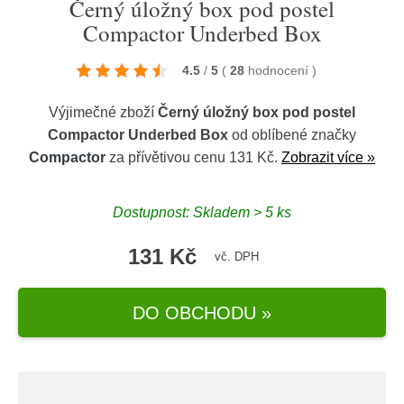
Černý úložný box pod postel
Compactor Underbed Box
4.5
/
5
(
28
hodnocení
)
Výjimečné zboží
Černý úložný box pod postel
Compactor Underbed Box
od oblíbené značky
Compactor
za přívětivou cenu 131 Kč.
Zobrazit více »
Dostupnost: Skladem > 5 ks
131 Kč
vč. DPH
DO OBCHODU »