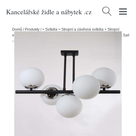
Kancelářské židle a nábytek .cz
Vyhledávání
Domů
/
Produkty
/
> Svítidla > Stropní a závěsná svítidla > Stropní
svítidla
/
Černo-bílé stropní svítidlo se skleněným stínidlem ø 15 cm Sail
– Squid Lighting