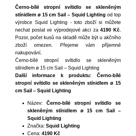
Černo-bílé stropní svítidlo se skleněným
stínidlem ø 15 cm Sail – Squid Lighting
od top
výrobce
Squid Lighting
- toto zboží si můžete
nechat poslat ve výprodejové akci za
4190 Kč
.
Pozor, počet kusů na skladě může být u akčního
zboží omezen. Přejeme vám příjemné
nakupování.
Černo-bílé stropní svítidlo se skleněným
stínidlem ø 15 cm Sail – Squid Lighting
Další informace k produktu: Černo-bílé
stropní svítidlo se skleněným stínidlem ø 15
cm Sail – Squid Lighting
Název:
Černo-bílé stropní svítidlo se
skleněným stínidlem ø 15 cm Sail –
Squid Lighting
Značka:
Squid Lighting
Cena:
4190 Kč