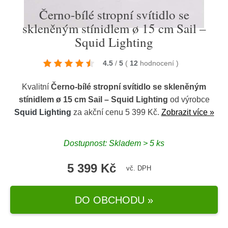
Černo-bílé stropní svítidlo se
skleněným stínidlem ø 15 cm Sail –
Squid Lighting
4.5
/
5
(
12
hodnocení
)
Kvalitní
Černo-bílé stropní svítidlo se skleněným
stínidlem ø 15 cm Sail – Squid Lighting
od výrobce
Squid Lighting
za akční cenu 5 399 Kč.
Zobrazit více »
Dostupnost: Skladem > 5 ks
5 399 Kč
vč. DPH
DO OBCHODU »