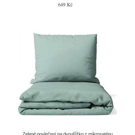
649 Kč
Zelené povlečení na dvoulůžko z mikrosaténu