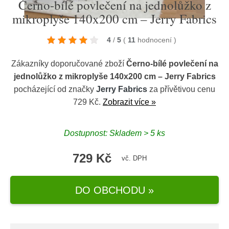
Černo-bílé povlečení na jednolůžko z
mikroplyše 140x200 cm – Jerry Fabrics
4
/
5
(
11
hodnocení
)
Zákazníky doporučované zboží
Černo-bílé povlečení na
jednolůžko z mikroplyše 140x200 cm – Jerry Fabrics
pocházející od značky
Jerry Fabrics
za přívětivou cenu
729 Kč.
Zobrazit více »
Dostupnost: Skladem > 5 ks
729 Kč
vč. DPH
DO OBCHODU »