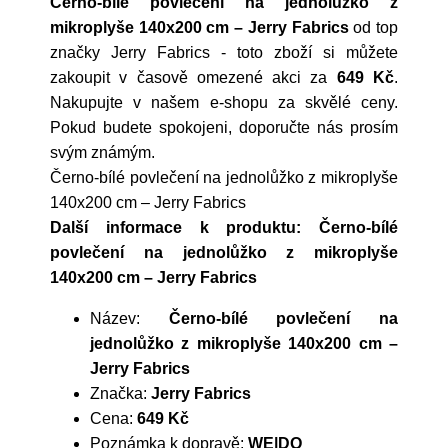
Černo-bílé povlečení na jednolůžko z
mikroplyše 140x200 cm – Jerry Fabrics
od top
značky
Jerry Fabrics
- toto zboží si můžete
zakoupit v časově omezené akci za
649 Kč
.
Nakupujte v našem e-shopu za skvělé ceny.
Pokud budete spokojeni, doporučte nás prosím
svým známým.
Černo-bílé povlečení na jednolůžko z mikroplyše
140x200 cm – Jerry Fabrics
Další informace k produktu: Černo-bílé
povlečení na jednolůžko z mikroplyše
140x200 cm – Jerry Fabrics
Název:
Černo-bílé povlečení na
jednolůžko z mikroplyše 140x200 cm –
Jerry Fabrics
Značka:
Jerry Fabrics
Cena:
649 Kč
Poznámka k dopravě:
WE|DO