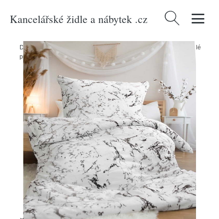
Kancelářské židle a nábytek .cz
Vyhledávání
Domů
/
Produkty
/
> Textil > Textil do ložnice > Povlečení
/
Černo-bílé
povlečení na jednolůžko z mikroplyše 140x200 cm – Jerry Fabrics