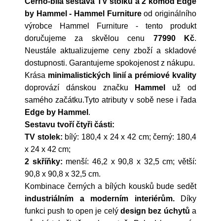
Černo-bílá sestava TV stolku a 2 komod Edge
by Hammel - Hammel Furniture
od originálního
výrobce
Hammel Furniture
- tento produkt
doručujeme za skvělou cenu
77990 Kč
.
Neustále aktualizujeme ceny zboží a skladové
dostupnosti. Garantujeme spokojenost z nákupu.
Krása
minimalistických linií a prémiové kvality
doprovází dánskou značku
Hammel
už od
samého začátku.Tyto atributy v sobě nese i řada
Edge by Hammel
.
Sestavu tvoří čtyři části:
TV stolek:
bílý: 180,4 x 24 x 42 cm; černý: 180,4
x 24 x 42 cm;
2 skříňky:
menší: 46,2 x 90,8 x 32,5 cm; větší:
90,8 x 90,8 x 32,5 cm.
Kombinace černých a bílých kousků bude sedět
industriálním a moderním interiérům.
Díky
funkci push to open je celý
design bez úchytů
a