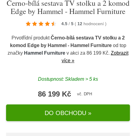
Černo-bílá sestava TV stolku a 2 komod
Edge by Hammel - Hammel Furniture
4.5
/
5
(
12
hodnocení
)
Prvotřídní produkt
Černo-bílá sestava TV stolku a 2
komod Edge by Hammel - Hammel Furniture
od top
značky
Hammel Furniture
v akci za 86 199 Kč.
Zobrazit
více »
Dostupnost: Skladem > 5 ks
86 199 Kč
vč. DPH
DO OBCHODU »