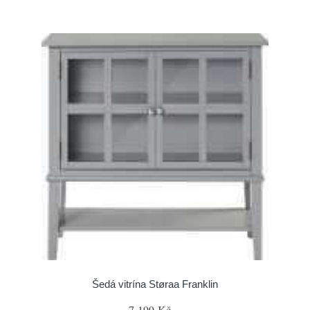
Šedá vitrína Støraa Franklin
7 199 Kč