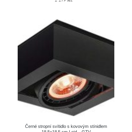
Černé stropní svítidlo s kovovým stínidlem
18,5x18,5 cm Loid – GTV