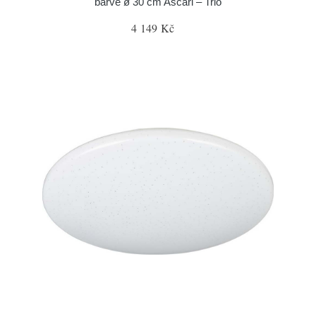
barvě ø 30 cm Ascari – Trio
4 149 Kč