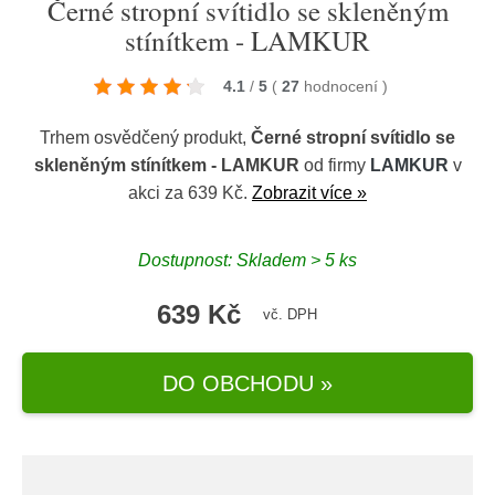
Černé stropní svítidlo se skleněným
stínítkem - LAMKUR
4.1
/
5
(
27
hodnocení
)
Trhem osvědčený produkt,
Černé stropní svítidlo se
skleněným stínítkem - LAMKUR
od firmy
LAMKUR
v
akci za 639 Kč.
Zobrazit více »
Dostupnost: Skladem > 5 ks
639 Kč
vč. DPH
DO OBCHODU »