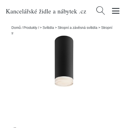
Kancelářské židle a nábytek .cz
Vyhledávání
Domů
/
Produkty
/
> Svítidla > Stropní a závěsná svítidla > Stropní
svítidla
/
Černé stropní svítidlo se skleněným stínítkem - LAMKUR