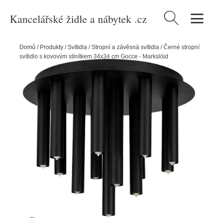
Kancelářské židle a nábytek .cz
Vyhledávání
Domů
/
Produkty
/
Svítidla
/
Stropní a závěsná svítidla
/
Černé stropní
svítidlo s kovovým stínítkem 34x34 cm Gocce - Markslöjd