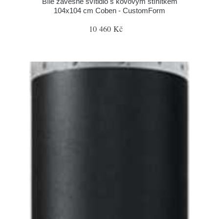
Bílé závěsné svítidlo s kovovým stínítkem
104x104 cm Coben - CustomForm
10 460 Kč