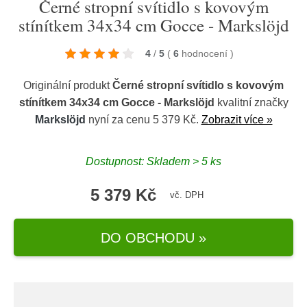
Černé stropní svítidlo s kovovým
stínítkem 34x34 cm Gocce - Markslöjd
4
/
5
(
6
hodnocení
)
Originální produkt
Černé stropní svítidlo s kovovým
stínítkem 34x34 cm Gocce - Markslöjd
kvalitní značky
Markslöjd
nyní za cenu 5 379 Kč.
Zobrazit více »
Dostupnost: Skladem > 5 ks
5 379 Kč
vč. DPH
DO OBCHODU »