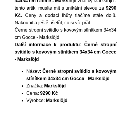
34x34 cm Gocce - Markslöjd
značky
Markslöjd
-
tento artikl musíte mít s unikátní slevou za
9290
Kč
. Ceny a dodací lhůty tlačíme stále dolů.
Nakoupit a ještě ušetřit, co si víc přát.
Černé stropní svítidlo s kovovým stínítkem 34x34
cm Gocce - Markslöjd
Další informace k produktu: Černé stropní
svítidlo s kovovým stínítkem 34x34 cm Gocce
- Markslöjd
Název:
Černé stropní svítidlo s kovovým
stínítkem 34x34 cm Gocce - Markslöjd
Značka:
Markslöjd
Cena:
9290 Kč
Výrobce:
Markslöjd