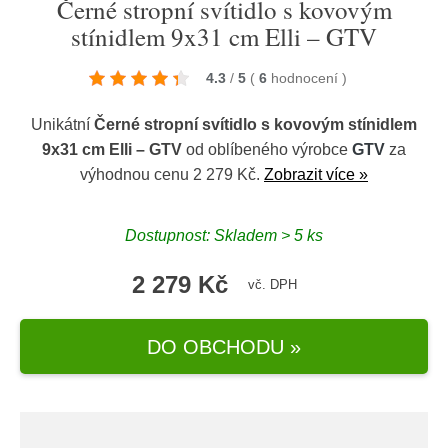
Černé stropní svítidlo s kovovým
stínidlem 9x31 cm Elli – GTV
4.3
/
5
(
6
hodnocení
)
Unikátní
Černé stropní svítidlo s kovovým stínidlem
9x31 cm Elli – GTV
od oblíbeného výrobce
GTV
za
výhodnou cenu 2 279 Kč.
Zobrazit více »
Dostupnost: Skladem > 5 ks
2 279 Kč
vč. DPH
DO OBCHODU »