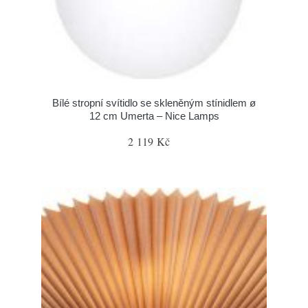
Bílé stropní svítidlo se skleněným stínidlem ø
12 cm Umerta – Nice Lamps
2 119 Kč