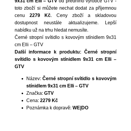
9x31 cm Elli – GTV
od předního výrobce
GTV
-
toto zboží si můžete nechat dodat za příjemnou
cenu
2279 Kč
. Ceny zboží a skladovou
dostupnost neustále aktualizujeme. Lepší
nabídku už na trhu hledat nemusíte.
Černé stropní svítidlo s kovovým stínidlem 9x31
cm Elli – GTV
Další informace k produktu: Černé stropní
svítidlo s kovovým stínidlem 9x31 cm Elli –
GTV
Název:
Černé stropní svítidlo s kovovým
stínidlem 9x31 cm Elli – GTV
Značka:
GTV
Cena:
2279 Kč
Poznámka k dopravě:
WE|DO