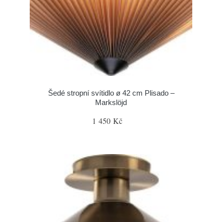
Šedé stropní svítidlo ø 42 cm Plisado –
Markslöjd
1 450 Kč