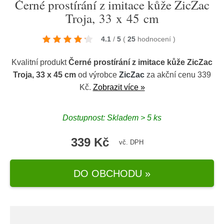
Černé prostírání z imitace kůže ZicZac
Troja, 33 x 45 cm
4.1
/
5
(
25
hodnocení
)
Kvalitní produkt
Černé prostírání z imitace kůže ZicZac
Troja, 33 x 45 cm
od výrobce
ZicZac
za akční cenu 339
Kč.
Zobrazit více »
Dostupnost: Skladem > 5 ks
339 Kč
vč. DPH
DO OBCHODU »