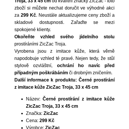
Troja, 33 x 45 cm
od kvalitní značky
ZicZac
- toto
zboží si můžete nechat doručit ve výhodné akci
za
299 Kč
. Neustále aktualizujeme ceny zboží a
skladové dostupnosti. Zařaďte se mezi
spokojené klienty.
Okořeňte vzhled svého jídelního stolu
prostíráními ZicZac Troja.
Vyrobena jsou z imitace kůže, která věrně
napodobuje vzhled té pravé. Nejen tedy, že stůl
stylově ozvláštní,
ochrání ho navíc před
případným poškrábáním
či drobným zničením.
Další informace k produktu: Černé prostírání
z imitace kůže ZicZac Troja, 33 x 45 cm
Název:
Černé prostírání z imitace kůže
ZicZac Troja, 33 x 45 cm
Značka:
ZicZac
Cena:
299 Kč
Výrobce:
ZicZac