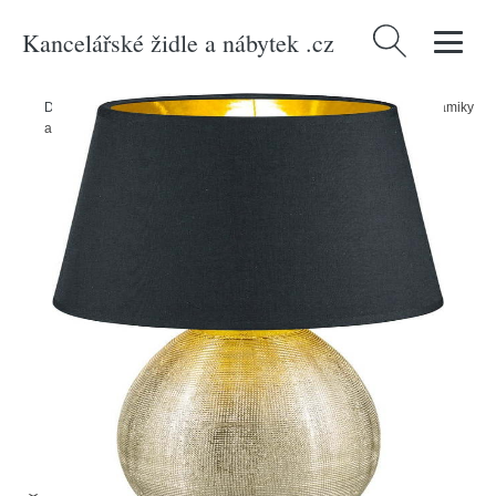
Kancelářské židle a nábytek .cz
Vyhledávání
Domů
/
Produkty
/
Svítidla
/
Stolní lampy
/
Černá stolní lampa z keramiky
a tkaniny Trio Luxor, výška 35 cm