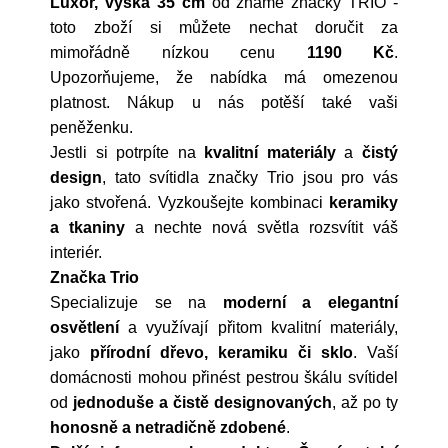
Luxor, výška 35 cm
od známé značky
TRIO
-
toto zboží si můžete nechat doručit za
mimořádně nízkou cenu
1190 Kč
.
Upozorňujeme, že nabídka má omezenou
platnost. Nákup u nás potěší také vaši
peněženku.
Jestli si potrpíte na
kvalitní materiály
a
čistý
design
, tato svítidla značky Trio jsou pro vás
jako stvořená. Vyzkoušejte kombinaci
keramiky
a tkaniny
a nechte nová světla rozsvítit váš
interiér.
Značka Trio
Specializuje se na
moderní a elegantní
osvětlení
a využívají přitom kvalitní materiály,
jako
přírodní dřevo, keramiku či sklo
. Vaší
domácnosti mohou přinést pestrou škálu svítidel
od
jednoduše a čistě designovaných
, až po ty
honosně a netradičně zdobené
.