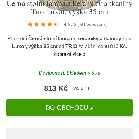
Černá stolní lampa z keramiky a tkaniny
Trio Luxor, výška 35 cm
4.5
/
5
(
6
hodnocení
)
Perfektní
Černá stolní lampa z keramiky a tkaniny Trio
Luxor, výška 35 cm
od
TRIO
za akční cenu 813 Kč.
Zobrazit více »
Dostupnost: Skladem > 5 ks
813 Kč
vč. DPH
DO OBCHODU »