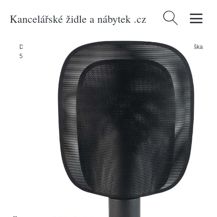
Kancelářské židle a nábytek .cz
Vyhledávání
Domů
/
Produkty
/
> Svítidla > Stolní lampy
/
Černá stolní lampa (výška
54 cm) Mai – Zuiver