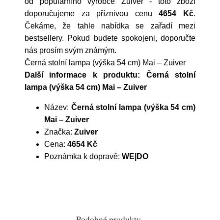
od populárního výrobce
Zuiver
- toto zboží
doporučujeme za příznivou cenu
4654 Kč
.
Čekáme, že tahle nabídka se zařadí mezi
bestsellery. Pokud budete spokojeni, doporučte
nás prosím svým známým.
Černá stolní lampa (výška 54 cm) Mai – Zuiver
Další informace k produktu: Černá stolní
lampa (výška 54 cm) Mai – Zuiver
Název:
Černá stolní lampa (výška 54 cm)
Mai – Zuiver
Značka:
Zuiver
Cena:
4654 Kč
Poznámka k dopravě:
WE|DO
Podobné produkty