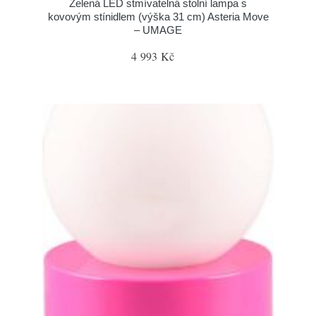
Zelená LED stmívatelná stolní lampa s
kovovým stínidlem (výška 31 cm) Asteria Move
– UMAGE
4 993 Kč