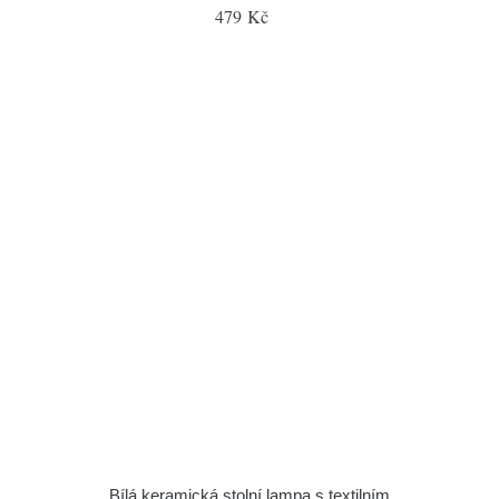
479 Kč
Bílá keramická stolní lampa s textilním