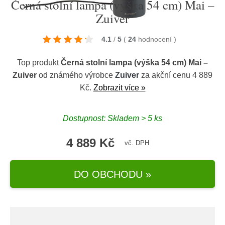
Černá stolní lampa (výška 54 cm) Mai –
Zuiver
4.1
/
5
(
24
hodnocení
)
Top produkt
Černá stolní lampa (výška 54 cm) Mai –
Zuiver
od známého výrobce
Zuiver
za akční cenu 4 889
Kč.
Zobrazit více »
Dostupnost: Skladem > 5 ks
4 889 Kč
vč. DPH
DO OBCHODU »