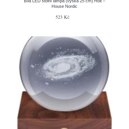
Bílá LED stolní lampa (výška 25 cm) Holt –
House Nordic
523 Kč