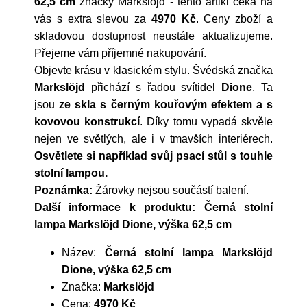
62,5 cm
značky
Markslöjd
- tento artikl čeká na
vás s extra slevou za
4970 Kč
. Ceny zboží a
skladovou dostupnost neustále aktualizujeme.
Přejeme vám příjemné nakupování.
Objevte krásu v klasickém stylu. Švédská značka
Markslöjd
přichází s řadou svítidel
Dione
. Ta
jsou
ze skla s černým kouřovým efektem a s
kovovou konstrukcí
. Díky tomu vypadá skvěle
nejen ve světlých, ale i v tmavších interiérech.
Osvětlete si například svůj psací stůl s touhle
stolní lampou.
Poznámka:
Žárovky nejsou součástí balení.
Další informace k produktu: Černá stolní
lampa Markslöjd Dione, výška 62,5 cm
Název:
Černá stolní lampa Markslöjd
Dione, výška 62,5 cm
Značka:
Markslöjd
Cena:
4970 Kč