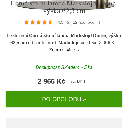
Černá stolní lampa Markslöjd Dione,
výška 62,5 cm
4.5
/
5
(
12
hodnocení
)
Exkluzivní
Černá stolní lampa Markslöjd Dione, výška
62,5 cm
od společnosti
Markslöjd
ve slevě 2 966 Kč.
Zobrazit více »
Dostupnost: Skladem > 5 ks
2 966 Kč
vč. DPH
DO OBCHODU »