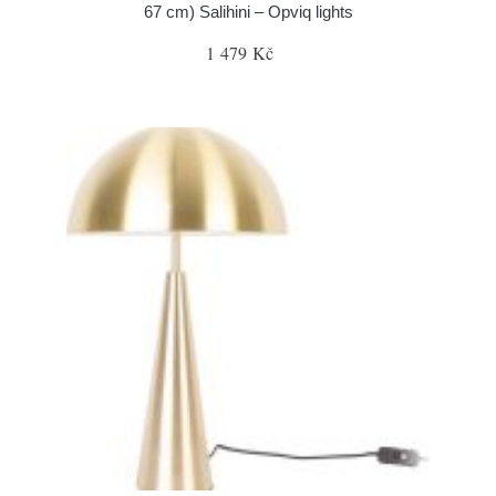
67 cm) Salihini – Opviq lights
1 479 Kč