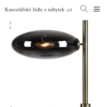
Kancelářské židle a nábytek .cz
Vyhledávání
Domů
/
Produkty
/
> Svítidla > Stolní lampy
/
Černá stolní lampa
Markslöjd Dione, výška 62,5 cm