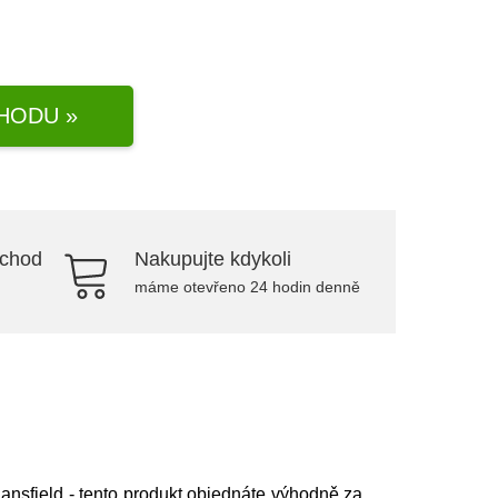
HODU »
bchod
Nakupujte kdykoli
máme otevřeno 24 hodin denně
ansfield
- tento produkt objednáte výhodně za