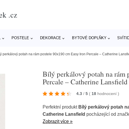
ek .cz
L
POSTELE
DEKORACE
BYTOVÉ DOPLŇKY
SVÍTI
lý perkálový potah na rám postele 90x190 cm Easy Iron Percale – Catherine Lansfi
Bílý perkálový potah na rám 
Percale – Catherine Lansfield
4.3
/
5
(
18
hodnocení
)
Perfektní produkt
Bílý perkálový potah n
Catherine Lansfield
pocházející od znač
Zobrazit více »