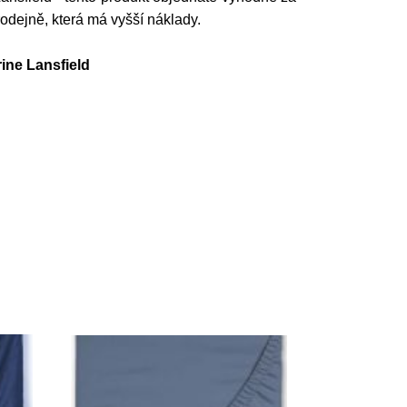
odejně, která má vyšší náklady.
ine Lansfield