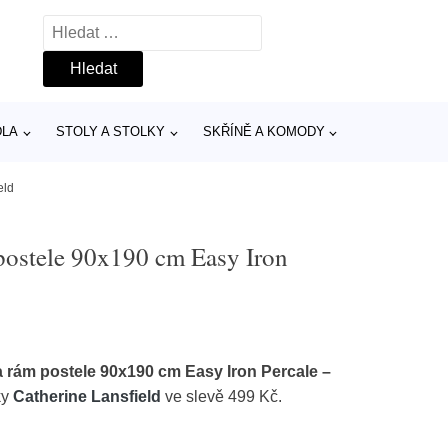
Vyhledávání
DLA
STOLY A STOLKY
SKŘÍNĚ A KOMODY
eld
postele 90x190 cm Easy Iron
a rám postele 90x190 cm Easy Iron Percale –
ky
Catherine Lansfield
ve slevě 499 Kč.