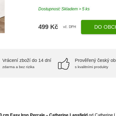
Dostupnost: Skladem > 5 ks
499 Kč
DO OBC
vč. DPH
Vrácení zboží do 14 dní
Prověřený český o
zdarma a bez rizika
s kvalitními produkty
0 cm Easy Iron Percale – Catherine Lansfield
od
Catherine L