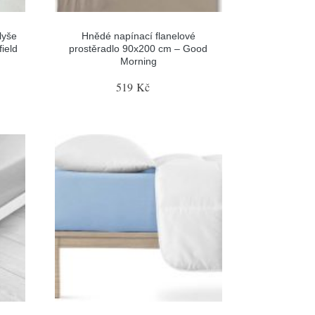
lyše
Hnědé napínací flanelové
ield
prostěradlo 90x200 cm – Good
Morning
519 Kč