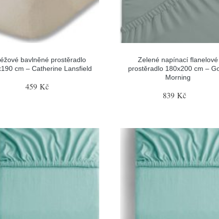
éžové bavlněné prostěradlo
Zelené napínací flanelové
190 cm – Catherine Lansfield
prostěradlo 180x200 cm – G
Morning
459 Kč
839 Kč