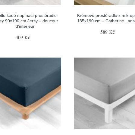
tle šedé napínací prostěradlo
Krémové prostěradlo z mikrop
sey 90x190 cm Jersy – douceur
135x190 cm – Catherine Lansf
d'intérieur
589 Kč
409 Kč