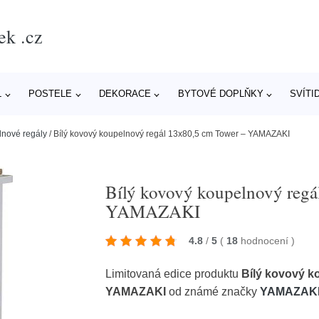
ek .cz
L
POSTELE
DEKORACE
BYTOVÉ DOPLŇKY
SVÍTI
lnové regály
/
Bílý kovový koupelnový regál 13x80,5 cm Tower – YAMAZAKI
Bílý kovový koupelnový regá
YAMAZAKI
4.8
/
5
(
18
hodnocení
)
Limitovaná edice produktu
Bílý kovový k
YAMAZAKI
od známé značky
YAMAZAK