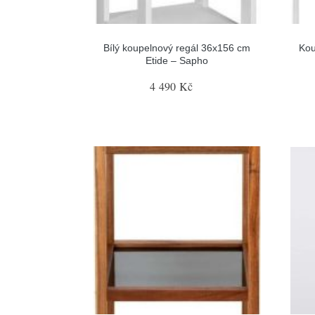
Bílý koupelnový regál 36x156 cm
Kou
Etide – Sapho
4 490 Kč