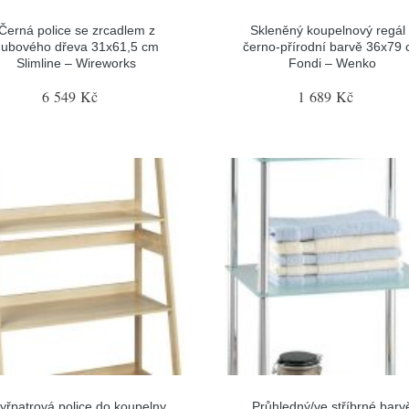
Černá police se zrcadlem z
Skleněný koupelnový regál
dubového dřeva 31x61,5 cm
černo-přírodní barvě 36x79
Slimline – Wireworks
Fondi – Wenko
6 549 Kč
1 689 Kč
yřpatrová police do koupelny
Průhledný/ve stříbrné barv