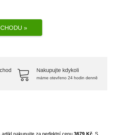
CHODU »
bchod
Nakupujte kdykoli
máme otevřeno 24 hodin denně
o artikl nakupujte za perfektní cenu
3679 Kč
. S