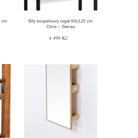
5 cm
Bílý koupelnový regál 60x125 cm
Chris – Støraa
4 499 Kč