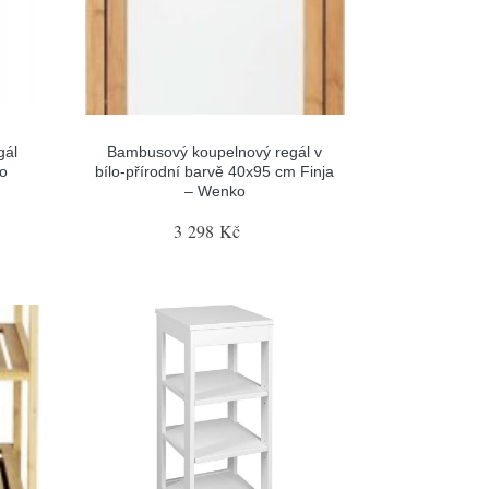
gál
Bambusový koupelnový regál v
ho
bílo-přírodní barvě 40x95 cm Finja
– Wenko
3 298 Kč