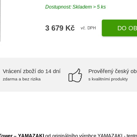
Dostupnost: Skladem > 5 ks
3 679 Kč
DO OB
vč. DPH
Vrácení zboží do 14 dní
Prověřený český o
zdarma a bez rizika
s kvalitními produkty
m Tower – YAMAZAKI
od originálního výrobce
YAMAZAKI
- tent