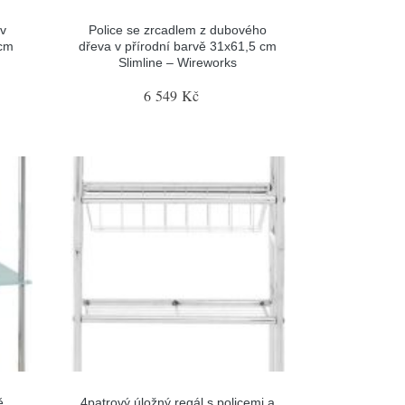
 v
Police se zrcadlem z dubového
 cm
dřeva v přírodní barvě 31x61,5 cm
Slimline – Wireworks
6 549 Kč
ě
4patrový úložný regál s policemi a