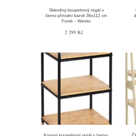
Skleněný koupelnový regál v
černo-přírodní barvě 36x112 cm
Fondi – Wenko
2 299 Kč
Kovový koupelnový regál v černo-
Čt