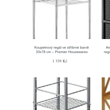
Koupelnový regál ve stříbrné barvě
An
33x78 cm – Premier Housewares
reg
1 339 Kč