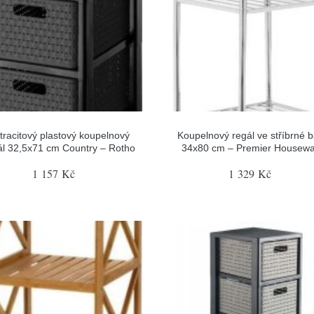
tracitový plastový koupelnový
Koupelnový regál ve stříbrné 
ál 32,5x71 cm Country – Rotho
34x80 cm – Premier Housewa
1 157 Kč
1 329 Kč