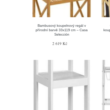
Bambusový koupelnový regál v
přírodní barvě 33x119 cm – Casa
koup
Selección
2 619 Kč