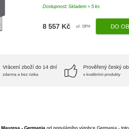
Dostupnost: Skladem > 5 ks
8 557 Kč
DO OB
vč. DPH
Vrácení zboží do 14 dní
Prověřený český o
zdarma a bez rizika
s kvalitními produkty
 Mauresa - Germania
od populárního výrobce
Germania
- tot