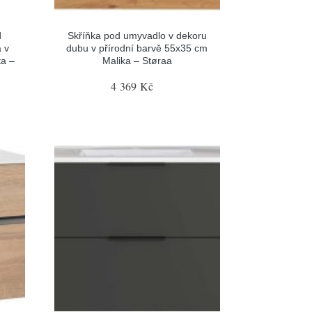
d
Skříňka pod umyvadlo v dekoru
 v
dubu v přírodní barvě 55x35 cm
ta –
Malika – Støraa
4 369 Kč