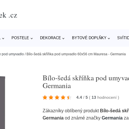
ek .cz
L
POSTELE
DEKORACE
BYTOVÉ DOPLŇKY
SVÍTI
ky pod umyvadlo
/
Bílo-šedá skříňka pod umyvadlo 60x56 cm Mauresa - Germania
Bílo-šedá skříňka pod umyva
Germania
4.4
/
5
(
13
hodnocení
)
Zákazníky oblíbený produkt
Bílo-šedá sk
Germania
od známé značky
Germania
za