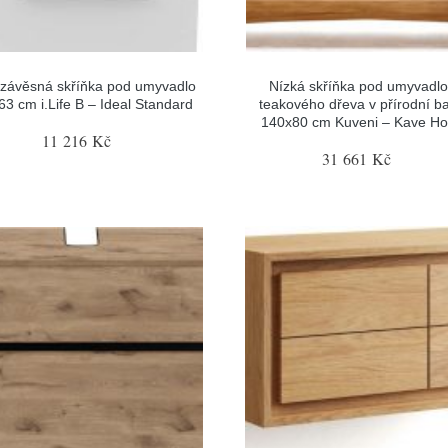
 závěsná skříňka pod umyvadlo
Nízká skříňka pod umyvadlo
63 cm i.Life B – Ideal Standard
teakového dřeva v přírodní b
140x80 cm Kuveni – Kave H
11 216 Kč
31 661 Kč