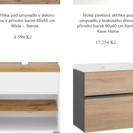
říňka pod umyvadlo v dekoru
Nízká závěsná skříňka po
bu v přírodní barvě 80x55 cm
umyvadlo z teakového dřeva
Wisla – Støraa
přírodní barvě 90x40 cm Ken
Kave Home
4 599 Kč
17 254 Kč