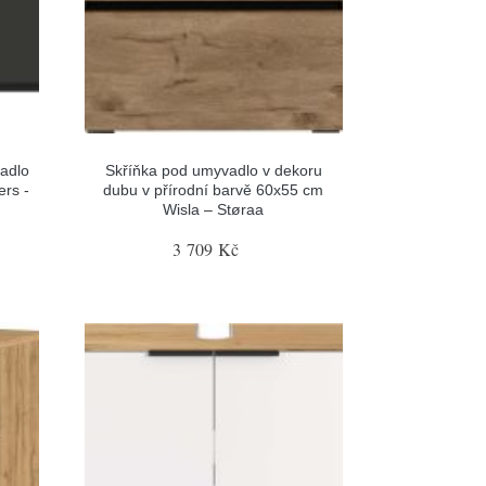
adlo
Skříňka pod umyvadlo v dekoru
rs -
dubu v přírodní barvě 60x55 cm
Wisla – Støraa
3 709 Kč