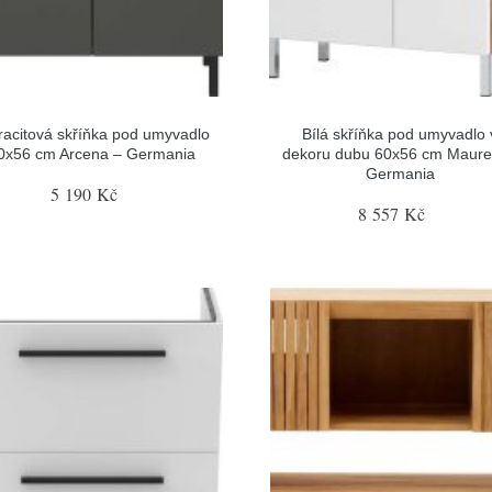
racitová skříňka pod umyvadlo
Bílá skříňka pod umyvadlo 
0x56 cm Arcena – Germania
dekoru dubu 60x56 cm Maure
Germania
5 190 Kč
8 557 Kč