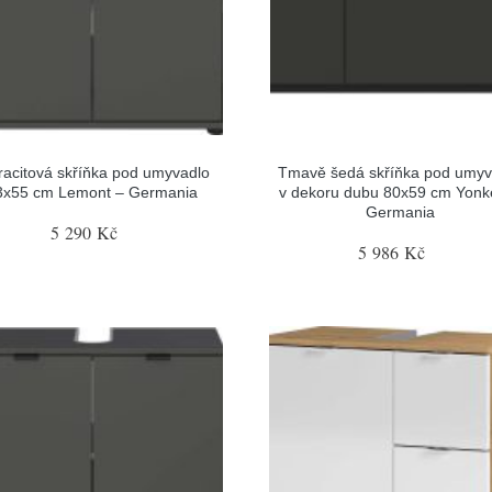
racitová skříňka pod umyvadlo
Tmavě šedá skříňka pod umyv
3x55 cm Lemont – Germania
v dekoru dubu 80x59 cm Yonke
Germania
5 290 Kč
5 986 Kč