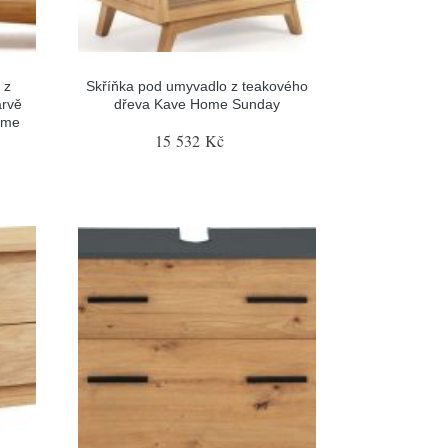
 z
Skříňka pod umyvadlo z teakového
arvě
dřeva Kave Home Sunday
ome
15 532 Kč