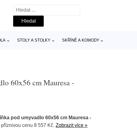
Vyhledávání
DLA
STOLY A STOLKY
SKŘÍNĚ A KOMODY
dlo 60x56 cm Mauresa -
říňka pod umyvadlo 60x56 cm Mauresa -
 příznivou cenu 8 557 Kč.
Zobrazit více »