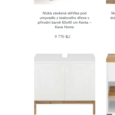
Nízká závěsná skříňka pod
Sk
umyvadlo z teakového dřeva v
du
přírodní barvě 60x40 cm Kenta –
Kave Home
9 770 Kč