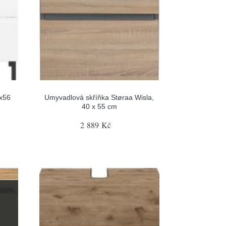
0x56
Umyvadlová skříňka Støraa Wisla,
40 x 55 cm
2 889 Kč