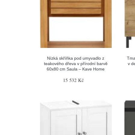
Nízká skříňka pod umyvadlo z
Tma
teakového dřeva v přírodní barvě
v d
60x80 cm Saula – Kave Home
15 532 Kč