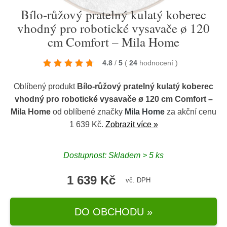
Bílo-růžový pratelný kulatý koberec
vhodný pro robotické vysavače ø 120
cm Comfort – Mila Home
4.8
/
5
(
24
hodnocení
)
Oblíbený produkt
Bílo-růžový pratelný kulatý koberec
vhodný pro robotické vysavače ø 120 cm Comfort –
Mila Home
od oblíbené značky
Mila Home
za akční cenu
1 639 Kč.
Zobrazit více »
Dostupnost: Skladem > 5 ks
1 639 Kč
vč. DPH
DO OBCHODU »