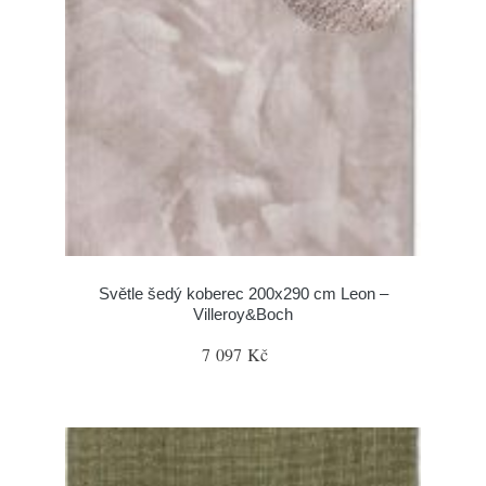
Světle šedý koberec 200x290 cm Leon –
Villeroy&Boch
7 097 Kč