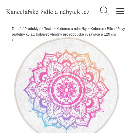
Kancelářské židle a nábytek .cz
Vyhledávání
Domů
/
Produkty
/
> Textil > Koberce a rohožky > Koberce
/
Bílo-růžový
pratelný kulatý koberec vhodný pro robotické vysavače ø 120 cm
Comfort – Mila Home