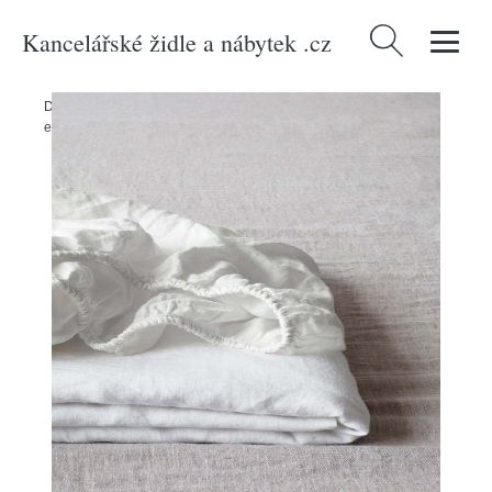
Kancelářské židle a nábytek .cz
Vyhledávání
Domů
/
Produkty
/
Textil
/
Textil do ložnice
/
Prostěradla
/
Bílé lněné
elastické prostěradlo Linen Tales, 180 x 200 cm