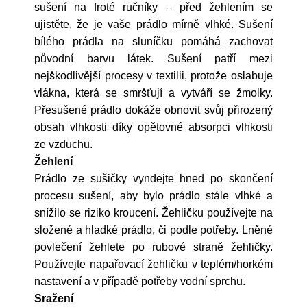
sušení na froté ručníky – před žehlením se
ujistěte, že je vaše prádlo mírně vlhké. Sušení
bílého prádla na sluníčku pomáhá zachovat
původní barvu látek. Sušení patří mezi
nejškodlivější procesy v textilii, protože oslabuje
vlákna, která se smršťují a vytváří se žmolky.
Přesušené prádlo dokáže obnovit svůj přirozený
obsah vlhkosti díky opětovné absorpci vlhkosti
ze vzduchu.
Žehlení
Prádlo ze sušičky vyndejte hned po skončení
procesu sušení, aby bylo prádlo stále vlhké a
snížilo se riziko kroucení. Žehličku používejte na
složené a hladké prádlo, či podle potřeby. Lněné
povlečení žehlete po rubové straně žehličky.
Používejte napařovací žehličku v teplém/horkém
nastavení a v případě potřeby vodní sprchu.
Sražení