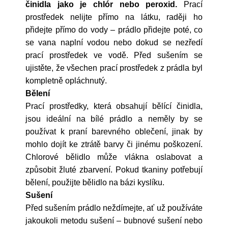
činidla jako je chlór nebo peroxid.
Prací
prostředek nelijte přímo na látku, raději ho
přidejte přímo do vody – prádlo přidejte poté, co
se vana naplní vodou nebo dokud se nezředí
prací prostředek ve vodě. Před sušením se
ujistěte, že všechen prací prostředek z prádla byl
kompletně opláchnutý.
Bělení
Prací prostředky, která obsahují bělící činidla,
jsou ideální na bílé prádlo a neměly by se
používat k praní barevného oblečení, jinak by
mohlo dojít ke ztrátě barvy či jinému poškození.
Chlorové bělidlo může vlákna oslabovat a
způsobit žluté zbarvení. Pokud tkaniny potřebují
bělení, použijte bělidlo na bázi kyslíku.
Sušení
Před sušením prádlo neždímejte, ať už používáte
jakoukoli metodu sušení – bubnové sušení nebo