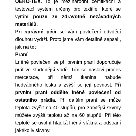
OEKO-TEX.
To je mezinárodní certifikační a
testovací systém určený pro textilie, které se
vyrábí
pouze ze zdravotně nezávadných
materiálů.
Při správné péči
se vám povlečení odvděčí
dlouhou výdrží. Proto jsme vám detailně sepsali,
jak na to:
Praní
Lněné povlečení se při prvním praní doporučuje
prát ve studenější vodě. Tím se nastaví proces
mercerace, při němž tkanina nabude
hedvábného lesku a zvýší se její pevnost.
Při
prvním praní oddělte lněné povlečení od
ostatního prádla.
Při dalším praní se může
teplota zvýšit na 40 stupňů, pro zarytější skvrny
můžete zvýšit teplotu až na 60 stupňů. Při této
teplotě se uvolní hladká lněná vlákna a odstraní
jakékoliv skvrny.