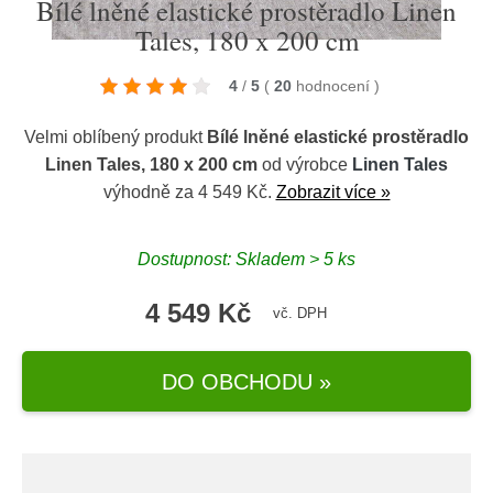
Bílé lněné elastické prostěradlo Linen
Tales, 180 x 200 cm
4
/
5
(
20
hodnocení
)
Velmi oblíbený produkt
Bílé lněné elastické prostěradlo
Linen Tales, 180 x 200 cm
od výrobce
Linen Tales
výhodně za 4 549 Kč.
Zobrazit více »
Dostupnost: Skladem > 5 ks
4 549 Kč
vč. DPH
DO OBCHODU »