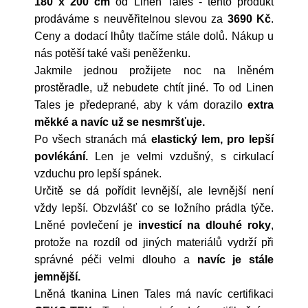
180 x 200 cm
od
Linen Tales
- tento produkt
prodáváme s neuvěřitelnou slevou za
3690 Kč
.
Ceny a dodací lhůty tlačíme stále dolů. Nákup u
nás potěší také vaši peněženku.
Jakmile jednou prožijete noc na lněném
prostěradle, už nebudete chtít jiné. To od Linen
Tales je předeprané, aby k vám dorazilo
extra
měkké a navíc už se nesmršťuje.
Po všech stranách má
elastický lem, pro lepší
povlékání.
Len je velmi vzdušný, s cirkulací
vzduchu pro lepší spánek.
Určitě se dá pořídit levnější, ale levnější není
vždy lepší. Obzvlášť co se ložního prádla týče.
Lněné povlečení je
investicí na dlouhé roky
,
protože na rozdíl od jiných materiálů vydrží při
správné péči velmi dlouho a
navíc je stále
jemnější.
Lněná tkanina Linen Tales má navíc certifikaci