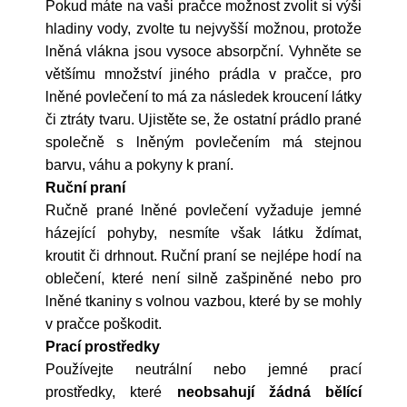
Pokud máte na vaši pračce možnost zvolit si výši
hladiny vody, zvolte tu nejvyšší možnou, protože
lněná vlákna jsou vysoce absorpční. Vyhněte se
většímu množství jiného prádla v pračce, pro
lněné povlečení to má za následek kroucení látky
či ztráty tvaru. Ujistěte se, že ostatní prádlo prané
společně s lněným povlečením má stejnou
barvu, váhu a pokyny k praní.
Ruční praní
Ručně prané lněné povlečení vyžaduje jemné
házející pohyby, nesmíte však látku ždímat,
kroutit či drhnout. Ruční praní se nejlépe hodí na
oblečení, které není silně zašpiněné nebo pro
lněné tkaniny s volnou vazbou, které by se mohly
v pračce poškodit.
Prací prostředky
Používejte neutrální nebo jemné prací
prostředky, které
neobsahují žádná bělící