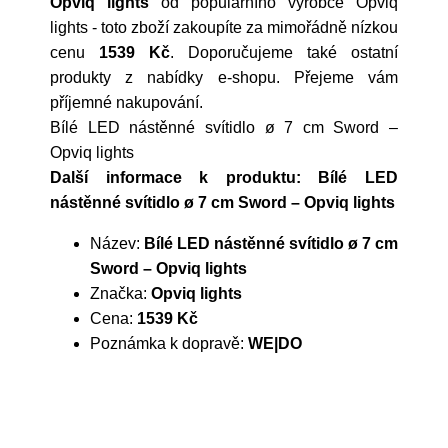
Opviq lights
od populárního výrobce
Opviq
lights
- toto zboží zakoupíte za mimořádně nízkou
cenu
1539 Kč
. Doporučujeme také ostatní
produkty z nabídky e-shopu. Přejeme vám
příjemné nakupování.
Bílé LED nástěnné svítidlo ø 7 cm Sword –
Opviq lights
Další informace k produktu: Bílé LED
nástěnné svítidlo ø 7 cm Sword – Opviq lights
Název:
Bílé LED nástěnné svítidlo ø 7 cm
Sword – Opviq lights
Značka:
Opviq lights
Cena:
1539 Kč
Poznámka k dopravě:
WE|DO