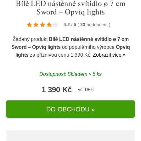
Bílé LED nástěnné svítidlo ø 7 cm
Sword – Opviq lights
4.2
/
5
(
23
hodnocení
)
Žádaný produkt
Bílé LED nástěnné svítidlo ø 7 cm
Sword – Opviq lights
od populárního výrobce
Opviq
lights
za příznivou cenu 1 390 Kč.
Zobrazit více »
Dostupnost: Skladem > 5 ks
1 390 Kč
vč. DPH
DO OBCHODU »