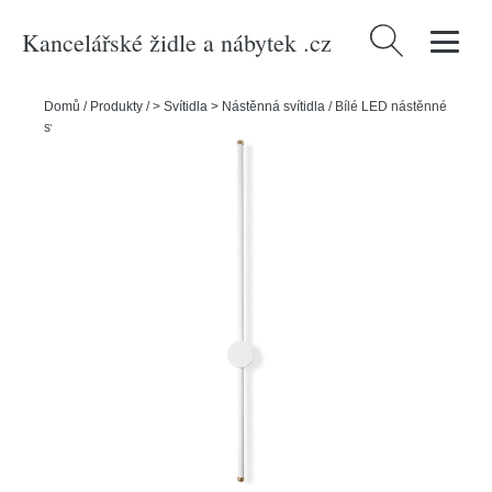
Kancelářské židle a nábytek .cz
Vyhledávání
Domů
/
Produkty
/
> Svítidla > Nástěnná svítidla
/
Bílé LED nástěnné
svítidlo ø 7 cm Sword – Opviq lights