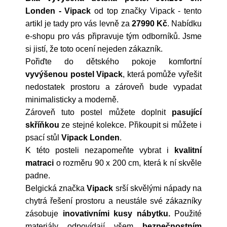
Londen - Vipack
od top značky
Vipack
- tento
artikl je tady pro vás levně za
27990 Kč
. Nabídku
e-shopu pro vás připravuje tým odborníků. Jsme
si jistí, že toto ocení nejeden zákazník.
Pořiďte do dětského pokoje komfortní
vyvýšenou postel Vipack
, která pomůže vyřešit
nedostatek prostoru a zároveň bude vypadat
minimalisticky a moderně.
Zároveň tuto postel můžete doplnit
pasující
skříňkou
ze stejné kolekce. Přikoupit si můžete i
psací stůl
Vipack Londen
.
K této posteli nezapomeňte vybrat i
kvalitní
matraci
o rozměru 90 x 200 cm, která k ní skvěle
padne.
Belgická značka
Vipack
srší skvělými nápady na
chytrá řešení prostoru a neustále své zákazníky
zásobuje
inovativními kusy nábytku.
Použité
materiály odpovídají všem
bezpečnostním