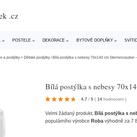
ek .cz
L
POSTELE
DEKORACE
BYTOVÉ DOPLŇKY
SVÍTI
e a postýlky > Dětské postýlky
/
Bílá postýlka s nebesy 70x140 cm Sternenzauber 
Bílá postýlka s nebesy 70x1
4.7
/
5
(
14
hodnocení
)
Velmi žádaný produkt,
Bílá postýlka s n
populárního výrobce
Roba
výhodně za 7 