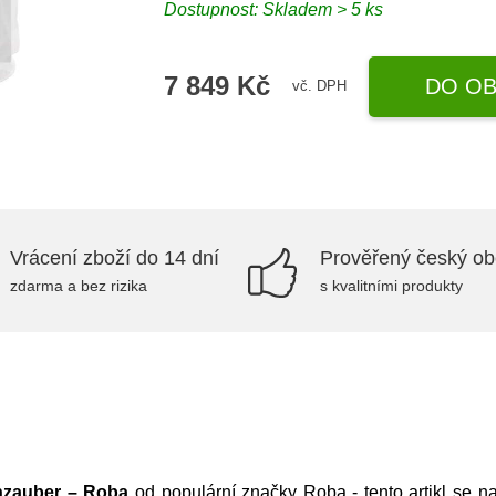
Dostupnost: Skladem > 5 ks
7 849 Kč
DO OB
vč. DPH
Vrácení zboží do 14 dní
Prověřený český o
zdarma a bez rizika
s kvalitními produkty
nzauber – Roba
od populární značky
Roba
- tento artikl se 