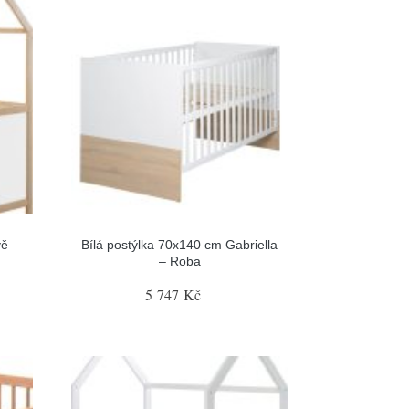
vě
Bílá postýlka 70x140 cm Gabriella
– Roba
5 747 Kč