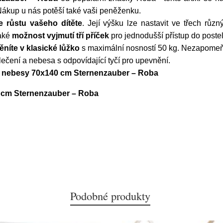
Nákup u nás potěší také vaši peněženku.
e růstu vašeho dítěte
. Její výšku lze nastavit ve třech r
také
možnost vyjmutí tří příček
pro jednodušší přístup do postel
níte v klasické lůžko
s maximální nosností 50 kg. Nezapomeňt
ečení a nebesa s odpovídající tyčí pro upevnění.
 s nebesy 70x140 cm Sternenzauber – Roba
0 cm Sternenzauber – Roba
Podobné produkty