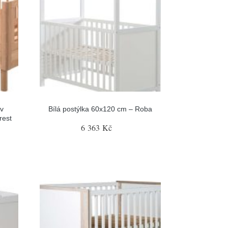
 v
Bílá postýlka 60x120 cm – Roba
rest
6 363 Kč