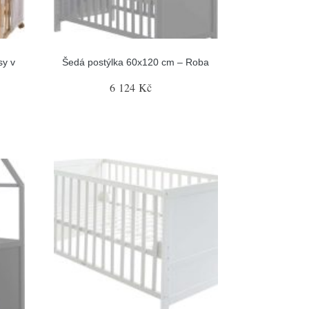
sy v
Šedá postýlka 60x120 cm – Roba
6 124 Kč