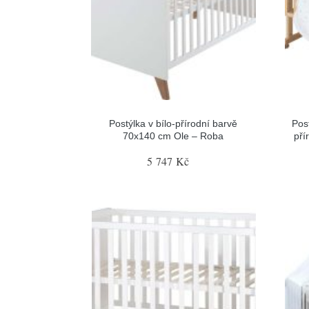
Postýlka v bílo-přírodní barvě
Pos
70x140 cm Ole – Roba
pří
5 747 Kč