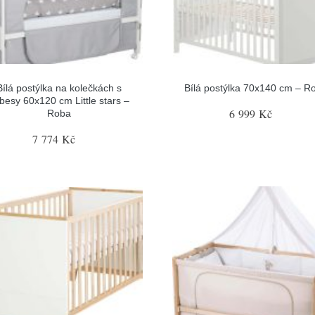
Bílá postýlka na kolečkách s
Bílá postýlka 70x140 cm – R
besy 60x120 cm Little stars –
6 999 Kč
Roba
7 774 Kč