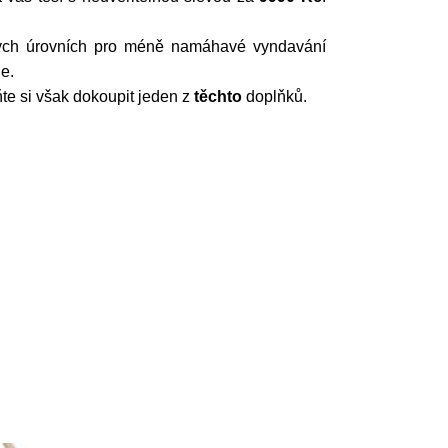
ůzných úrovních pro méně namáhavé vyndavání
e.
e si však dokoupit jeden z
těchto
doplňků.