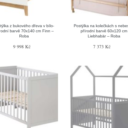
týlka z bukového dřeva v bílo-
Postýlka na kolečkách s nebe
rodní barvě 70x140 cm Finn –
přírodní barvě 60x120 cm
Roba
Liebhabär – Roba
9 998 Kč
7 373 Kč