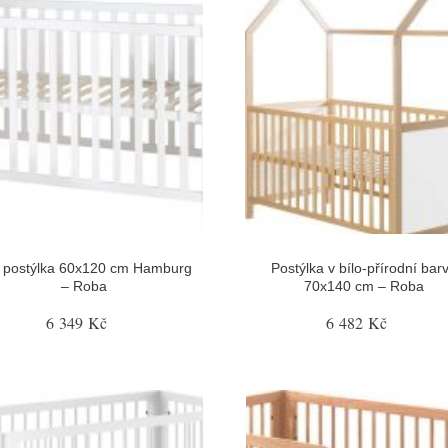
á postýlka 60x120 cm Hamburg
Postýlka v bílo-přírodní bar
– Roba
70x140 cm – Roba
6 349 Kč
6 482 Kč