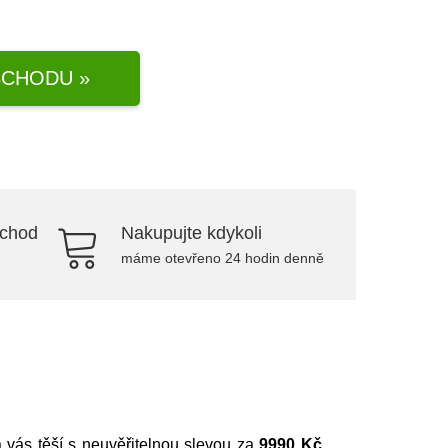
CHODU »
bchod
Nakupujte kdykoli
máme otevřeno 24 hodin denně
na vás těší s neuvěřitelnou slevou za
9990 Kč
.