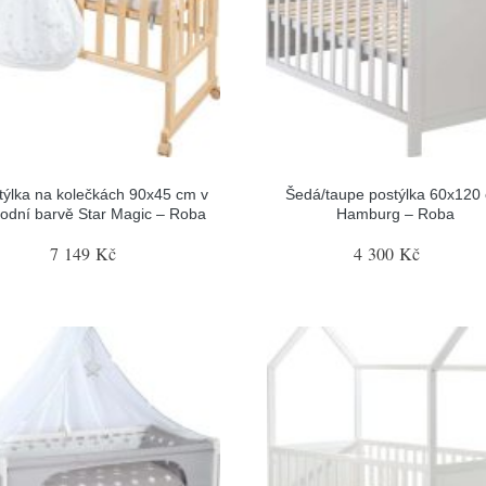
týlka na kolečkách 90x45 cm v
Šedá/taupe postýlka 60x120
rodní barvě Star Magic – Roba
Hamburg – Roba
7 149 Kč
4 300 Kč