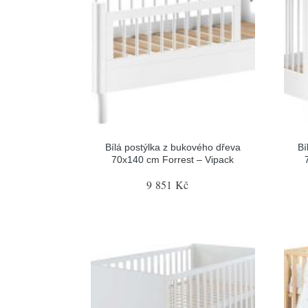
Bílá postýlka z bukového dřeva
Bí
70x140 cm Forrest – Vipack
9 851 Kč