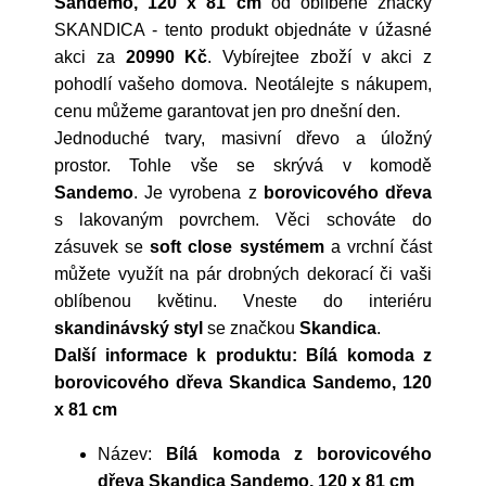
Sandemo, 120 x 81 cm
od oblíbené značky
SKANDICA
- tento produkt objednáte v úžasné
akci za
20990 Kč
. Vybírejtee zboží v akci z
pohodlí vašeho domova. Neotálejte s nákupem,
cenu můžeme garantovat jen pro dnešní den.
Jednoduché tvary, masivní dřevo a úložný
prostor. Tohle vše se skrývá v komodě
Sandemo
. Je vyrobena z
borovicového dřeva
s lakovaným povrchem. Věci schováte do
zásuvek se
soft close systémem
a vrchní část
můžete využít na pár drobných dekorací či vaši
oblíbenou květinu. Vneste do interiéru
skandinávský styl
se značkou
Skandica
.
Další informace k produktu: Bílá komoda z
borovicového dřeva Skandica Sandemo, 120
x 81 cm
Název:
Bílá komoda z borovicového
dřeva Skandica Sandemo, 120 x 81 cm