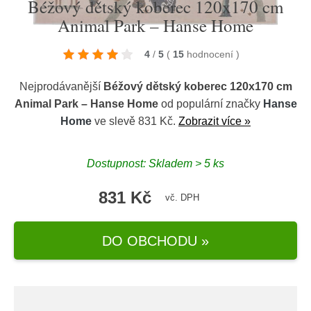
Béžový dětský koberec 120x170 cm
Animal Park – Hanse Home
4
/
5
(
15
hodnocení
)
Nejprodávanější
Béžový dětský koberec 120x170 cm
Animal Park – Hanse Home
od populární značky
Hanse
Home
ve slevě 831 Kč.
Zobrazit více »
Dostupnost: Skladem > 5 ks
831 Kč
vč. DPH
DO OBCHODU »