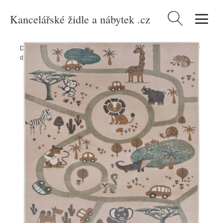
Kancelářské židle a nábytek .cz
Vyhledávání
Domů
/
Produkty
/
> Textil > Dětský textil > Dětské koberce
/
Béžový
dětský koberec 120x170 cm Animal Park – Hanse Home