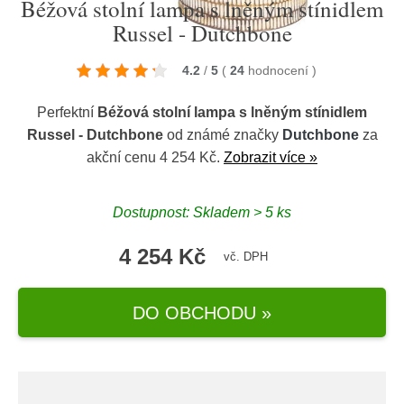
Béžová stolní lampa s lněným stínidlem
Russel - Dutchbone
4.2
/
5
(
24
hodnocení
)
Perfektní
Béžová stolní lampa s lněným stínidlem
Russel - Dutchbone
od známé značky
Dutchbone
za
akční cenu 4 254 Kč.
Zobrazit více »
Dostupnost: Skladem > 5 ks
4 254 Kč
vč. DPH
DO OBCHODU »