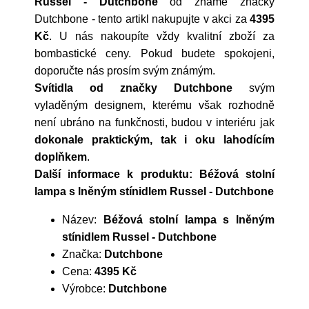
Russel - Dutchbone
od známé značky
Dutchbone
- tento artikl nakupujte v akci za
4395
Kč
. U nás nakoupíte vždy kvalitní zboží za
bombastické ceny. Pokud budete spokojeni,
doporučte nás prosím svým známým.
Svítidla od značky Dutchbone
svým
vyladěným designem, kterému však rozhodně
není ubráno na funkčnosti, budou v interiéru jak
dokonale praktickým, tak i oku lahodícím
doplňkem
.
Další informace k produktu: Béžová stolní
lampa s lněným stínidlem Russel - Dutchbone
Název:
Béžová stolní lampa s lněným
stínidlem Russel - Dutchbone
Značka:
Dutchbone
Cena:
4395 Kč
Výrobce:
Dutchbone