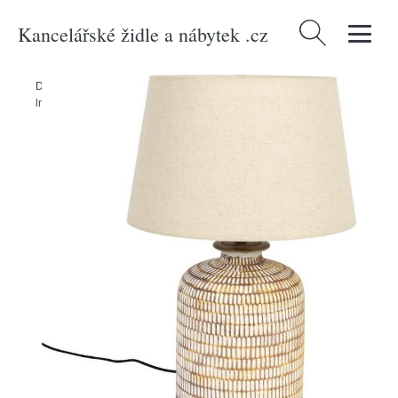
Kancelářské židle a nábytek .cz
Vyhledávání
Domů
/
Produkty
/
> Svítidla > Stolní lampy
/
Béžová stolní lampa s
lněným stínidlem Russel - Dutchbone