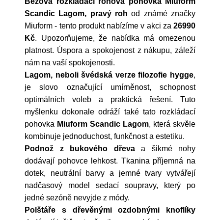
Béžová rozkládací rohová pohovka Miuform
Scandic Lagom, pravý roh
od známé značky
Miuform
- tento produkt nabízíme v akci za
26990
Kč
. Upozorňujeme, že nabídka má omezenou
platnost. Úspora a spokojenost z nákupu, záleží
nám na vaší spokojenosti.
Lagom, neboli švédská verze filozofie hygge
,
je slovo označující umírněnost, schopnost
optimálních voleb a praktická řešení. Tuto
myšlenku dokonale odráží také tato rozkládací
pohovka
Miuform Scandic Lagom
, která skvěle
kombinuje jednoduchost, funkčnost a estetiku.
Podnož z bukového dřeva
a šikmé nohy
dodávají pohovce lehkost. Tkanina příjemná na
dotek, neutrální barvy a jemné tvary vytvářejí
nadčasový model sedací soupravy, který po
jedné sezóně nevyjde z módy.
Polštáře s dřevěnými ozdobnými knoflíky