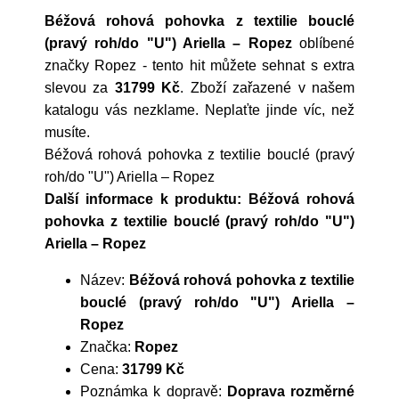
Béžová rohová pohovka z textilie bouclé
(pravý roh/do "U") Ariella – Ropez
oblíbené
značky
Ropez
- tento hit můžete sehnat s extra
slevou za
31799 Kč
. Zboží zařazené v našem
katalogu vás nezklame. Neplaťte jinde víc, než
musíte.
Béžová rohová pohovka z textilie bouclé (pravý
roh/do "U") Ariella – Ropez
Další informace k produktu: Béžová rohová
pohovka z textilie bouclé (pravý roh/do "U")
Ariella – Ropez
Název:
Béžová rohová pohovka z textilie
bouclé (pravý roh/do "U") Ariella –
Ropez
Značka:
Ropez
Cena:
31799 Kč
Poznámka k dopravě:
Doprava rozměrné