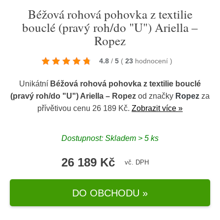
Béžová rohová pohovka z textilie
bouclé (pravý roh/do "U") Ariella –
Ropez
4.8
/
5
(
23
hodnocení
)
Unikátní
Béžová rohová pohovka z textilie bouclé
(pravý roh/do "U") Ariella – Ropez
od značky
Ropez
za
přívětivou cenu 26 189 Kč.
Zobrazit více »
Dostupnost: Skladem > 5 ks
26 189 Kč
vč. DPH
DO OBCHODU »