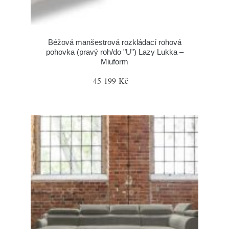
Béžová manšestrová rozkládací rohová
pohovka (pravý roh/do "U") Lazy Lukka –
Miuform
45 199 Kč