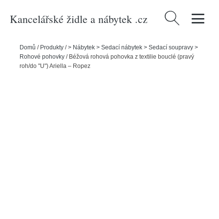
Kancelářské židle a nábytek .cz
Vyhledávání
Domů
/
Produkty
/
> Nábytek > Sedací nábytek > Sedací soupravy >
Rohové pohovky
/
Béžová rohová pohovka z textilie bouclé (pravý
roh/do "U") Ariella – Ropez