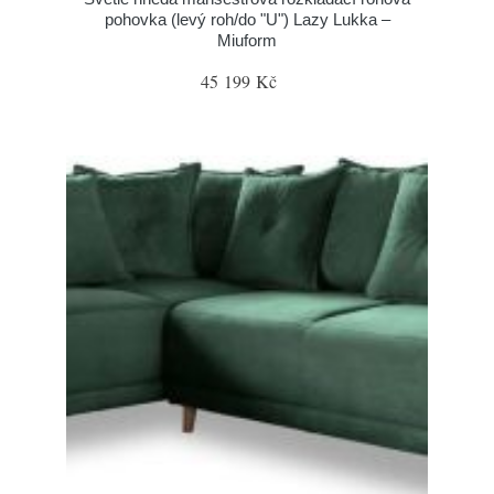
pohovka (levý roh/do "U") Lazy Lukka –
Miuform
45 199 Kč