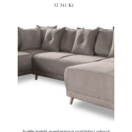
32 341 Kč
Světle hnědá manšestrová rozkládací rohová