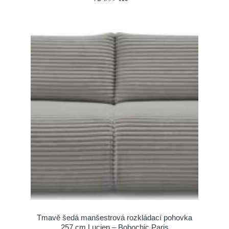
Tmavě šedá manšestrová rozkládací pohovka
257 cm Lucien – Bobochic Paris