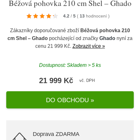
Béžová pohovka 210 cm Shel – Ghado
4.2
/
5
(
13
hodnocení
)
Zákazníky doporučované zboží
Béžová pohovka 210
cm Shel – Ghado
pocházející od značky
Ghado
nyní za
cenu 21 999 Kč.
Zobrazit více »
Dostupnost: Skladem > 5 ks
21 999 Kč
vč. DPH
DO OBCHODU »
Doprava ZDARMA