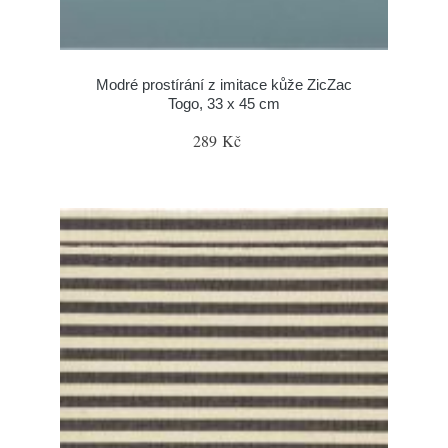
Modré prostírání z imitace kůže ZicZac
Togo, 33 x 45 cm
289 Kč