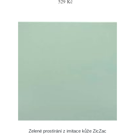
529 Kč
Zelené prostírání z imitace kůže ZicZac